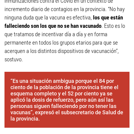
inmunizaciones contra el Covid en un contexto de
incremento diario de contagios en la provincia. “No hay
ninguna duda que la vacuna es efectiva,
los que están
falleciendo son los que no se han vacunado
. Esto es lo
que tratamos de incentivar día a día y en forma
permanente en todos los grupos etarios para que se
acerquen a los distintos dispositivos de vacunación”,
sostuvo.
“Es una situación ambigua porque el 84 por
ciento de la población de la provincia tiene el
esquema completo y el 52 por ciento ya se
aplicó la dosis de refuerzo, pero aún así las
personas siguen falleciendo por no tener las
vacunas”, expresó el subsecretario de Salud de
la provincia.