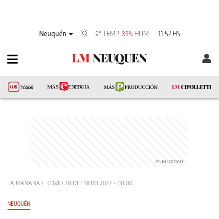
Neuquén
TEMP
HUM
11:52 HS
9°
33%
LA MAÑANA
COVID
28 DE ENERO 2022 - 00:00
NEUQUÉN