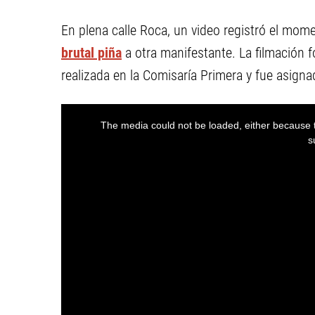
En plena calle Roca, un video registró el mom
brutal piña
a otra manifestante. La filmación f
realizada en la Comisaría Primera y fue asignad