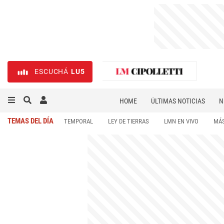
ESCUCHÁ
LU5
HOME
ÚLTIMAS NOTICIAS
N
NECROLÓGICAS
DEPORTES
TEMAS DEL DÍA
TEMPORAL
LEY DE TIERRAS
LMN EN VIVO
MÁS