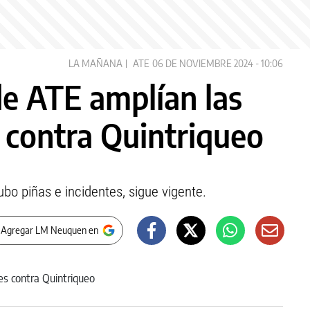
LA MAÑANA
ATE
06 DE NOVIEMBRE 2024 - 10:06
e ATE amplían las
 contra Quintriqueo
ubo piñas e incidentes, sigue vigente.
 Agregar LM Neuquen en