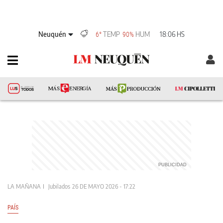
Neuquén
TEMP
HUM
18:06 HS
6°
90%
LA MAÑANA
Jubilados
26 DE MAYO 2026 - 17:22
PAÍS