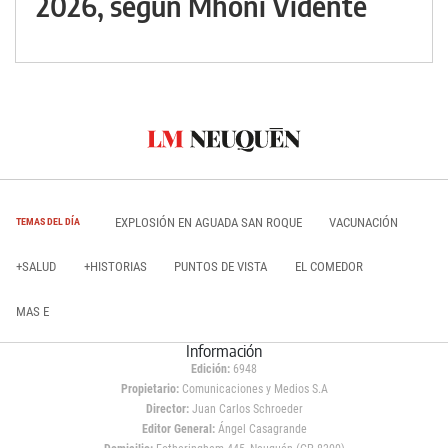
2026, según Mhoni Vidente
EXPLOSIÓN EN AGUADA SAN ROQUE
VACUNACIÓN
TEMAS DEL DÍA
+SALUD
+HISTORIAS
PUNTOS DE VISTA
EL COMEDOR
MAS E
Información
Edición:
6948
Propietario:
Comunicaciones y Medios S.A
Director:
Juan Carlos Schroeder
Editor General:
Ángel Casagrande