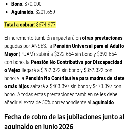
Bono
: $70.000
Aguinaldo
: $201.659
Total a cobrar
: $674.977
El incremento también impactará en
otras prestaciones
pagadas por ANSES: la
Pensión Universal para el Adulto
Mayor
(PUAM) subirá a $322.654 sin bono y $392.654
con bono; la
Pensión No Contributiva por Discapacidad
o Vejez
llegará a $282.322 sin bono y $352.322 con
bono; y la
Pensión No Contributiva para madres de siete
o más hijos
saltará a $403.397 sin bono y $473.397 con
bono. A todas estas prestaciones también se les debe
añadir el extra de 50% correspondiente al
aguinaldo
.
Fecha de cobro de las jubilaciones junto al
aguinaldo en junio 2026