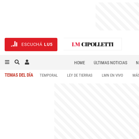
ESCUCHÁ
LU5
HOME
ÚLTIMAS NOTICIAS
N
NECROLÓGICAS
DEPORTES
TEMAS DEL DÍA
TEMPORAL
LEY DE TIERRAS
LMN EN VIVO
MÁS