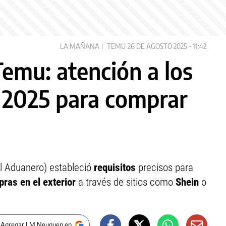
LA MAÑANA
TEMU
26 DE AGOSTO 2025 - 11:42
emu: atención a los
a 2025 para comprar
l Aduanero) estableció
requisitos
precisos para
ras en el exterior
a través de sitios como
Shein
o
 Agregar LM Neuquen en