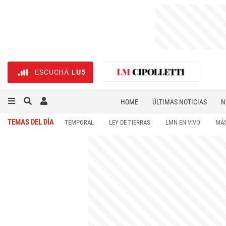
ESCUCHÁ
LU5
HOME
ÚLTIMAS NOTICIAS
N
NECROLÓGICAS
DEPORTES
TEMAS DEL DÍA
TEMPORAL
LEY DE TIERRAS
LMN EN VIVO
MÁS