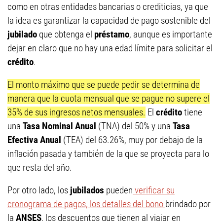
como en otras entidades bancarias o crediticias, ya que
la idea es garantizar la capacidad de pago sostenible del
jubilado
que obtenga el
préstamo
, aunque es importante
dejar en claro que no hay una edad límite para solicitar el
crédito
.
El monto máximo que se puede pedir se determina de
manera que la cuota mensual que se pague no supere el
35% de sus ingresos netos mensuales.
El
crédito
tiene
una
Tasa Nominal Anual
(TNA) del 50% y una
Tasa
Efectiva Anual
(TEA) del 63.26%, muy por debajo de la
inflación pasada y también de la que se proyecta para lo
que resta del año.
Por otro lado, los
jubilados
pueden
verificar su
cronograma de pagos, los detalles del bono
brindado por
la
ANSES
, los descuentos que tienen al viajar en