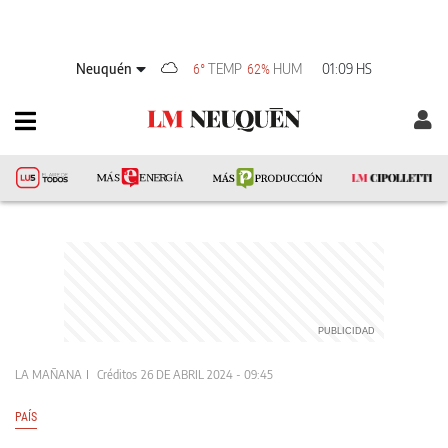
Neuquén
TEMP
HUM
01:09 HS
6°
62%
LA MAÑANA
Créditos
26 DE ABRIL 2024 - 09:45
PAÍS