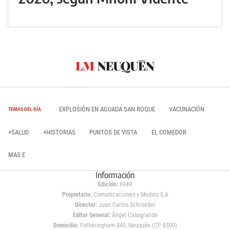
EXPLOSIÓN EN AGUADA SAN ROQUE
VACUNACIÓN
TEMAS DEL DÍA
+SALUD
+HISTORIAS
PUNTOS DE VISTA
EL COMEDOR
MAS E
Información
Edición:
6949
Propietario:
Comunicaciones y Medios S.A
Director:
Juan Carlos Schroeder
Editor General:
Ángel Casagrande
Domicilio:
Fotheringham 445, Neuquén (CP 8300)