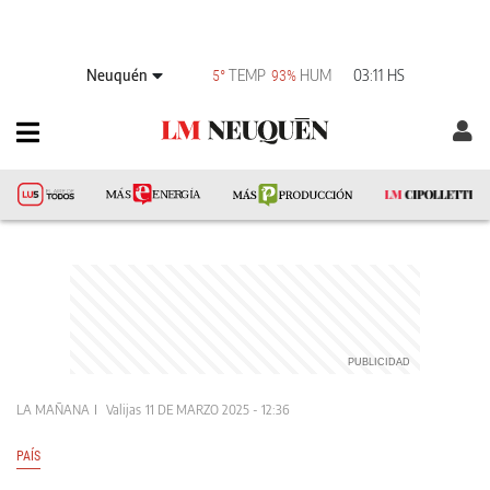
Neuquén
TEMP
HUM
03:11 HS
5°
93%
LA MAÑANA
Valijas
11 DE MARZO 2025 - 12:36
PAÍS