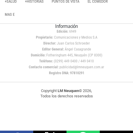
+SALUD
+HISTORIAS
PUNTOS DE VISTA
EL COMEDOR
MAS E
Información
Edición:
6949
Propietario:
Comunicaciones y Medios S.A
Director:
Juan Carlos Schroeder
Editor General:
Ángel Casagrande
Domicilio:
Fotheringham 445, Neuquén (CP 8300)
Teléfono:
(0299) 449 0400 / 449 0410
Contacto comercial:
publicidad@lmneuquen.com.ar
Registro DNA: 97810291
Copyright
LM Neuquen
© 2026,
Todos los derechos reservados