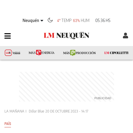
Neuquén
TEMP
HUM
05:36 HS
4°
63%
LA MAÑANA
Dólar Blue
20 DE OCTUBRE 2023 - 14:17
PAÍS