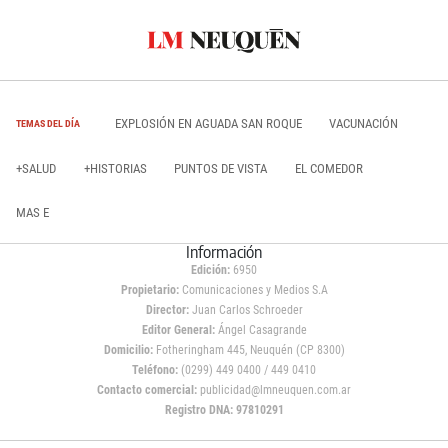
EXPLOSIÓN EN AGUADA SAN ROQUE
VACUNACIÓN
TEMAS DEL DÍA
+SALUD
+HISTORIAS
PUNTOS DE VISTA
EL COMEDOR
MAS E
Información
Edición:
6950
Propietario:
Comunicaciones y Medios S.A
Director:
Juan Carlos Schroeder
Editor General:
Ángel Casagrande
Domicilio:
Fotheringham 445, Neuquén (CP 8300)
Teléfono:
(0299) 449 0400 / 449 0410
Contacto comercial:
publicidad@lmneuquen.com.ar
Registro DNA: 97810291