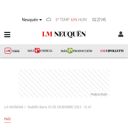
Neuquén
TEMP
HUM
02:27 HS
5°
63%
LA MAÑANA
Rodolfo Barra
01 DE DICIEMBRE 2023 - 12:47
PAÍS