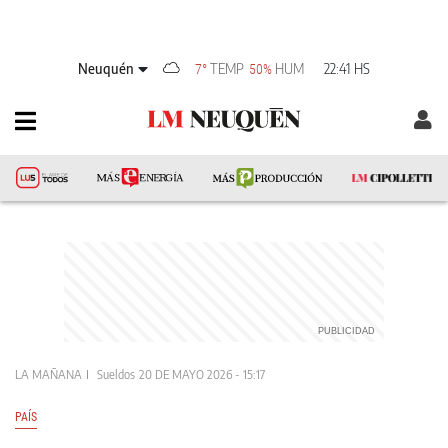
Neuquén
TEMP
HUM
22:41 HS
7°
50%
LA MAÑANA
Sueldos
20 DE MAYO 2026 - 15:17
PAÍS