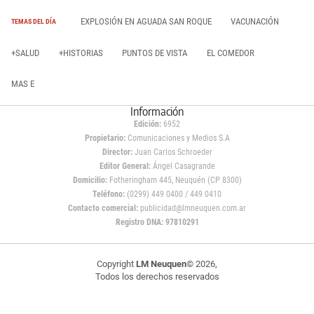
EXPLOSIÓN EN AGUADA SAN ROQUE
VACUNACIÓN
TEMAS DEL DÍA
+SALUD
+HISTORIAS
PUNTOS DE VISTA
EL COMEDOR
MAS E
Información
Edición:
6952
Propietario:
Comunicaciones y Medios S.A
Director:
Juan Carlos Schroeder
Editor General:
Ángel Casagrande
Domicilio:
Fotheringham 445, Neuquén (CP 8300)
Teléfono:
(0299) 449 0400 / 449 0410
Contacto comercial:
publicidad@lmneuquen.com.ar
Registro DNA: 97810291
Copyright
LM Neuquen
© 2026,
Todos los derechos reservados