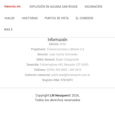
EXPLOSIÓN EN AGUADA SAN ROQUE
VACUNACIÓN
TEMAS DEL DÍA
+SALUD
+HISTORIAS
PUNTOS DE VISTA
EL COMEDOR
MAS E
Información
Edición:
6950
Propietario:
Comunicaciones y Medios S.A
Director:
Juan Carlos Schroeder
Editor General:
Ángel Casagrande
Domicilio:
Fotheringham 445, Neuquén (CP 8300)
Teléfono:
(0299) 449 0400 / 449 0410
Contacto comercial:
publicidad@lmneuquen.com.ar
Registro DNA: 97810291
Copyright
LM Neuquen
© 2026,
Todos los derechos reservados