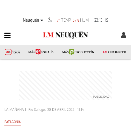
Neuquén
TEMP
HUM
23:13 HS
7°
57%
LA MAÑANA
Río Gallegos
28 DE ABRIL 2025 - 11:14
PATAGONIA