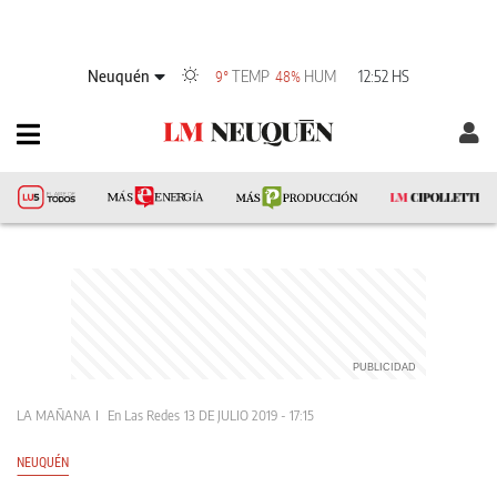
Neuquén
TEMP
HUM
12:52 HS
9°
48%
LA MAÑANA
En Las Redes
13 DE JULIO 2019 - 17:15
NEUQUÉN