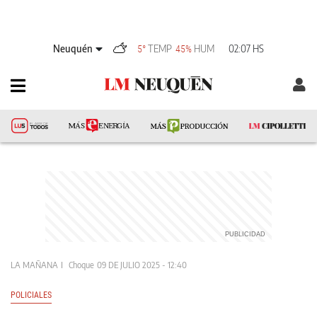
Neuquén
TEMP
HUM
02:07 HS
5°
45%
LA MAÑANA
Choque
09 DE JULIO 2025 - 12:40
POLICIALES