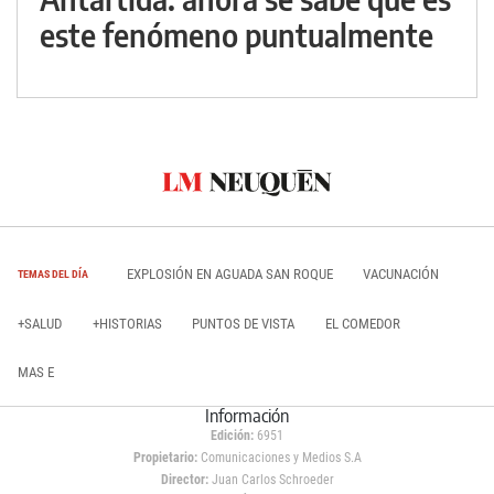
este fenómeno puntualmente
EXPLOSIÓN EN AGUADA SAN ROQUE
VACUNACIÓN
TEMAS DEL DÍA
+SALUD
+HISTORIAS
PUNTOS DE VISTA
EL COMEDOR
MAS E
Información
Edición:
6951
Propietario:
Comunicaciones y Medios S.A
Director:
Juan Carlos Schroeder