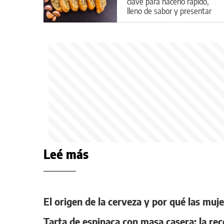
clave para hacerlo rápido,
lleno de sabor y presentar
al rey de las picadas
Leé más
El origen de la cerveza y por qué las muje
Tarta de espinaca con masa casera: la re