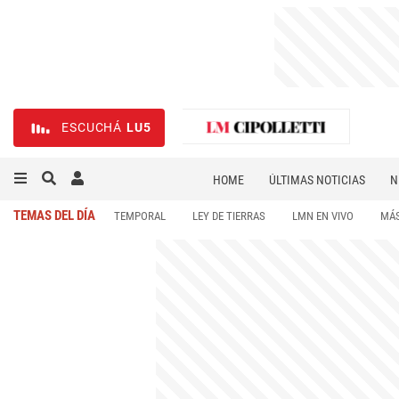
ESCUCHÁ
LU5
HOME
ÚLTIMAS NOTICIAS
N
NECROLÓGICAS
DEPORTES
TEMAS DEL DÍA
TEMPORAL
LEY DE TIERRAS
LMN EN VIVO
MÁS