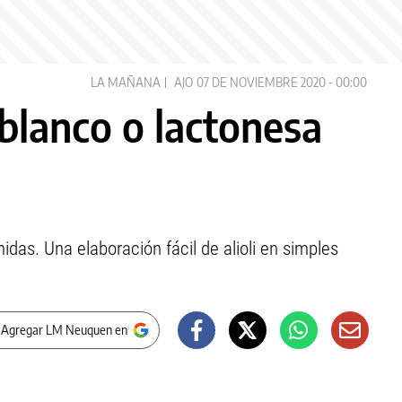
LA MAÑANA
AJO
07 DE NOVIEMBRE 2020 - 00:00
i blanco o lactonesa
as. Una elaboración fácil de alioli en simples
 Agregar LM Neuquen en