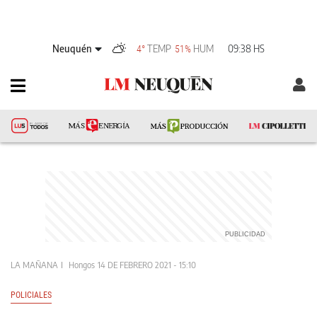
Neuquén
TEMP
HUM
09:38 HS
4°
51%
LA MAÑANA
Hongos
14 DE FEBRERO 2021 - 15:10
POLICIALES