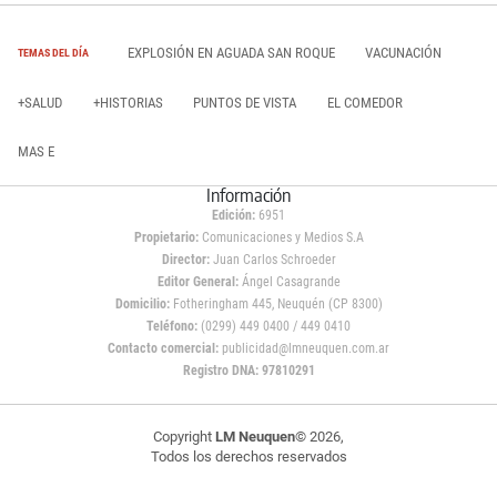
EXPLOSIÓN EN AGUADA SAN ROQUE
VACUNACIÓN
TEMAS DEL DÍA
+SALUD
+HISTORIAS
PUNTOS DE VISTA
EL COMEDOR
MAS E
Información
Edición:
6951
Propietario:
Comunicaciones y Medios S.A
Director:
Juan Carlos Schroeder
Editor General:
Ángel Casagrande
Domicilio:
Fotheringham 445, Neuquén (CP 8300)
Teléfono:
(0299) 449 0400 / 449 0410
Contacto comercial:
publicidad@lmneuquen.com.ar
Registro DNA: 97810291
Copyright
LM Neuquen
© 2026,
Todos los derechos reservados