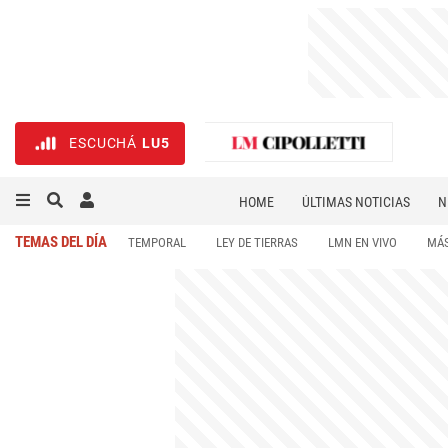
ESCUCHÁ
LU5
HOME
ÚLTIMAS NOTICIAS
N
NECROLÓGICAS
DEPORTES
TEMAS DEL DÍA
TEMPORAL
LEY DE TIERRAS
LMN EN VIVO
MÁS