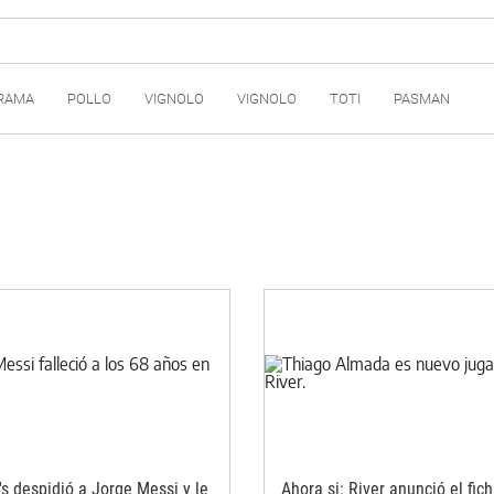
RAMA
POLLO
VIGNOLO
VIGNOLO
TOTI
PASMAN
's despidió a Jorge Messi y le
Ahora si: River anunció el fic