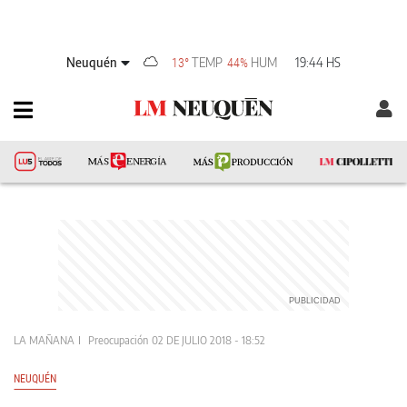
Neuquén
TEMP
HUM
19:44 HS
13°
44%
LA MAÑANA
Preocupación
02 DE JULIO 2018 - 18:52
NEUQUÉN