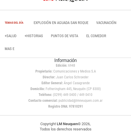
EXPLOSIÓN EN AGUADA SAN ROQUE
VACUNACIÓN
TEMAS DEL DÍA
+SALUD
+HISTORIAS
PUNTOS DE VISTA
EL COMEDOR
MAS E
Información
Edición:
6948
Propietario:
Comunicaciones y Medios S.A
Director:
Juan Carlos Schroeder
Editor General:
Ángel Casagrande
Domicilio:
Fotheringham 445, Neuquén (CP 8300)
Teléfono:
(0299) 449 0400 / 449 0410
Contacto comercial:
publicidad@lmneuquen.com.ar
Registro DNA: 97810291
Copyright
LM Neuquen
© 2026,
Todos los derechos reservados