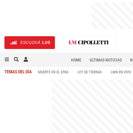
ESCUCHÁ
LU5
HOME
ÚLTIMAS NOTICIAS
N
NECROLÓGICAS
DEPORTES
TEMAS DEL DÍA
MUERTE EN EL EPAS
LEY DE TIERRAS
LMN EN VIVO