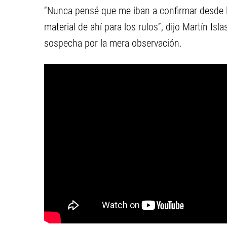
“Nunca pensé que me iban a confirmar desde l
material de ahí para los rulos”, dijo Martín I
sospecha por la mera observación.