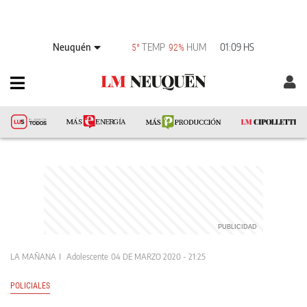
Neuquén
TEMP
HUM
01:09 HS
5°
92%
LA MAÑANA
Adolescente
04 DE MARZO 2020 - 21:25
POLICIALES