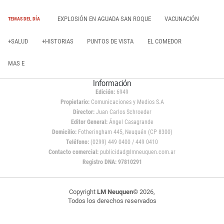
EXPLOSIÓN EN AGUADA SAN ROQUE
VACUNACIÓN
TEMAS DEL DÍA
+SALUD
+HISTORIAS
PUNTOS DE VISTA
EL COMEDOR
MAS E
Información
Edición:
6949
Propietario:
Comunicaciones y Medios S.A
Director:
Juan Carlos Schroeder
Editor General:
Ángel Casagrande
Domicilio:
Fotheringham 445, Neuquén (CP 8300)
Teléfono:
(0299) 449 0400 / 449 0410
Contacto comercial:
publicidad@lmneuquen.com.ar
Registro DNA: 97810291
Copyright
LM Neuquen
© 2026,
Todos los derechos reservados