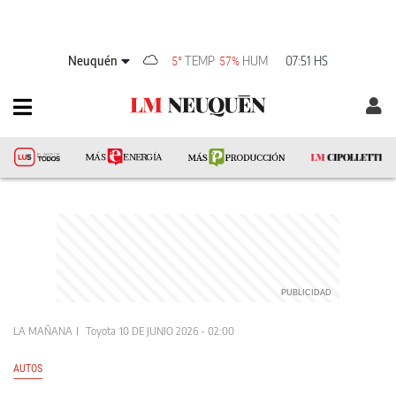
Neuquén
TEMP
HUM
07:51 HS
5°
57%
LA MAÑANA
Toyota
10 DE JUNIO 2026 - 02:00
AUTOS