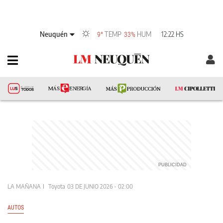
Neuquén
TEMP
HUM
12:22 HS
9°
33%
LA MAÑANA
Toyota
03 DE JUNIO 2026 - 02:00
AUTOS