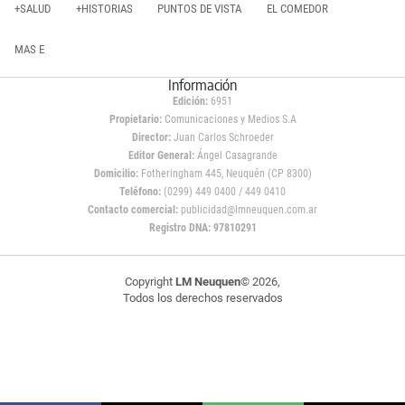
+SALUD
+HISTORIAS
PUNTOS DE VISTA
EL COMEDOR
MAS E
Información
Edición:
6951
Propietario:
Comunicaciones y Medios S.A
Director:
Juan Carlos Schroeder
Editor General:
Ángel Casagrande
Domicilio:
Fotheringham 445, Neuquén (CP 8300)
Teléfono:
(0299) 449 0400 / 449 0410
Contacto comercial:
publicidad@lmneuquen.com.ar
Registro DNA: 97810291
Copyright
LM Neuquen
© 2026,
Todos los derechos reservados