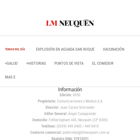
EXPLOSIÓN EN AGUADA SAN ROQUE
VACUNACIÓN
TEMAS DEL DÍA
+SALUD
+HISTORIAS
PUNTOS DE VISTA
EL COMEDOR
MAS E
Información
Edición:
6950
Propietario:
Comunicaciones y Medios S.A
Director:
Juan Carlos Schroeder
Editor General:
Ángel Casagrande
Domicilio:
Fotheringham 445, Neuquén (CP 8300)
Teléfono:
(0299) 449 0400 / 449 0410
Contacto comercial:
publicidad@lmneuquen.com.ar
Registro DNA: 97810291