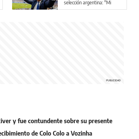
selección argentina: "Mi
plan A, B y C es Scaloni"
 River y fue contundente sobre su presente
ecibimiento de Colo Colo a Vozinha