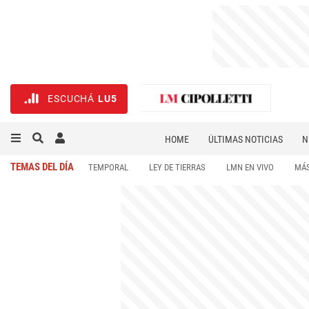
ESCUCHÁ
LU5
HOME
ÚLTIMAS NOTICIAS
N
NECROLÓGICAS
DEPORTES
TEMAS DEL DÍA
TEMPORAL
LEY DE TIERRAS
LMN EN VIVO
MÁS