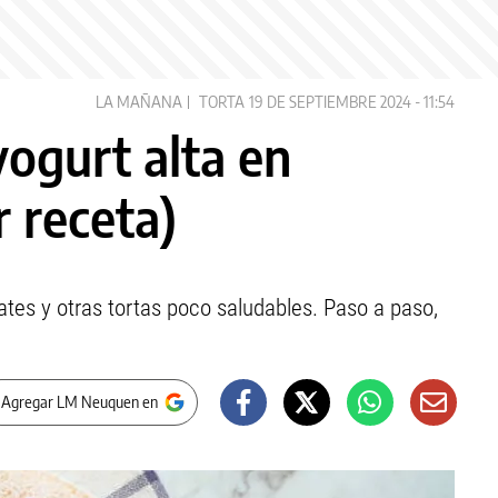
LA MAÑANA
TORTA
19 DE SEPTIEMBRE 2024 - 11:54
yogurt alta en
r receta)
ates y otras tortas poco saludables. Paso a paso,
 Agregar LM Neuquen en