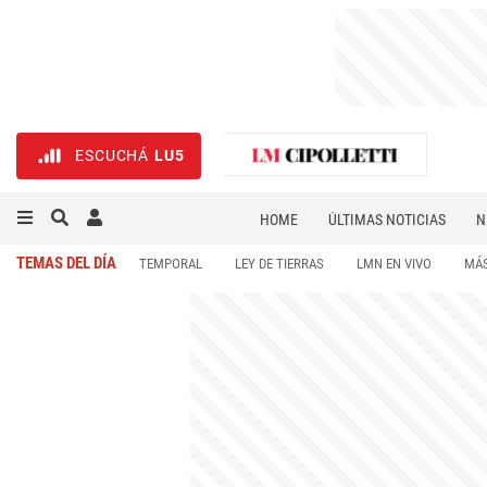
ESCUCHÁ
LU5
HOME
ÚLTIMAS NOTICIAS
N
NECROLÓGICAS
DEPORTES
TEMAS DEL DÍA
TEMPORAL
LEY DE TIERRAS
LMN EN VIVO
MÁS