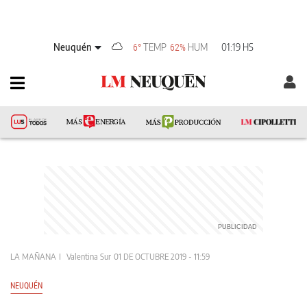
Neuquén
TEMP
HUM
01:19 HS
6°
62%
LA MAÑANA
Valentina Sur
01 DE OCTUBRE 2019 - 11:59
NEUQUÉN