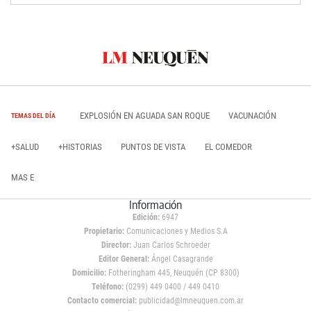
EXPLOSIÓN EN AGUADA SAN ROQUE
VACUNACIÓN
TEMAS DEL DÍA
+SALUD
+HISTORIAS
PUNTOS DE VISTA
EL COMEDOR
MAS E
Información
Edición:
6947
Propietario:
Comunicaciones y Medios S.A
Director:
Juan Carlos Schroeder
Editor General:
Ángel Casagrande
Domicilio:
Fotheringham 445, Neuquén (CP 8300)
Teléfono:
(0299) 449 0400 / 449 0410
Contacto comercial:
publicidad@lmneuquen.com.ar