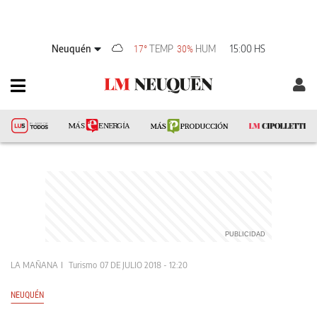
Neuquén
TEMP
HUM
15:00 HS
17°
30%
LA MAÑANA
Turismo
07 DE JULIO 2018 - 12:20
NEUQUÉN