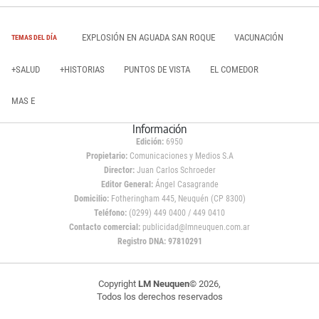
EXPLOSIÓN EN AGUADA SAN ROQUE
VACUNACIÓN
TEMAS DEL DÍA
+SALUD
+HISTORIAS
PUNTOS DE VISTA
EL COMEDOR
MAS E
Información
Edición:
6950
Propietario:
Comunicaciones y Medios S.A
Director:
Juan Carlos Schroeder
Editor General:
Ángel Casagrande
Domicilio:
Fotheringham 445, Neuquén (CP 8300)
Teléfono:
(0299) 449 0400 / 449 0410
Contacto comercial:
publicidad@lmneuquen.com.ar
Registro DNA: 97810291
Copyright
LM Neuquen
© 2026,
Todos los derechos reservados