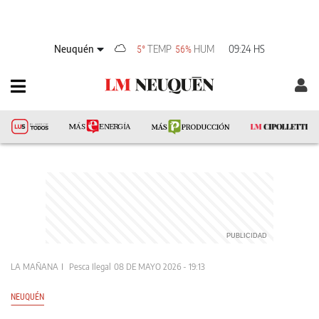
Neuquén
TEMP
HUM
09:24 HS
5°
56%
LA MAÑANA
Pesca Ilegal
08 DE MAYO 2026 - 19:13
NEUQUÉN