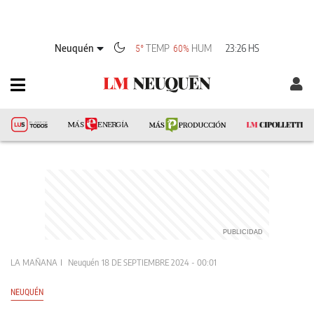
Neuquén
TEMP
HUM
23:26 HS
5°
60%
LA MAÑANA
Neuquén
18 DE SEPTIEMBRE 2024 - 00:01
NEUQUÉN