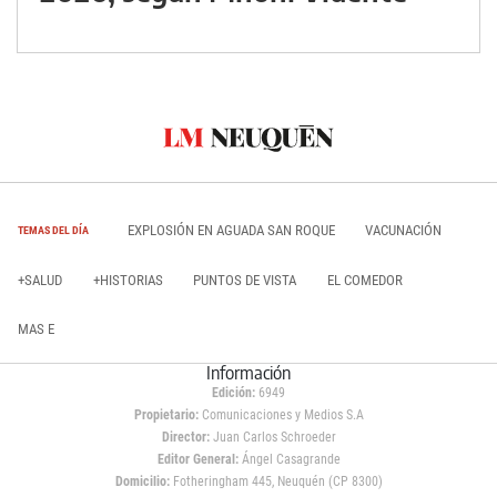
EXPLOSIÓN EN AGUADA SAN ROQUE
VACUNACIÓN
TEMAS DEL DÍA
+SALUD
+HISTORIAS
PUNTOS DE VISTA
EL COMEDOR
MAS E
Información
Edición:
6949
Propietario:
Comunicaciones y Medios S.A
Director:
Juan Carlos Schroeder
Editor General:
Ángel Casagrande
Domicilio:
Fotheringham 445, Neuquén (CP 8300)