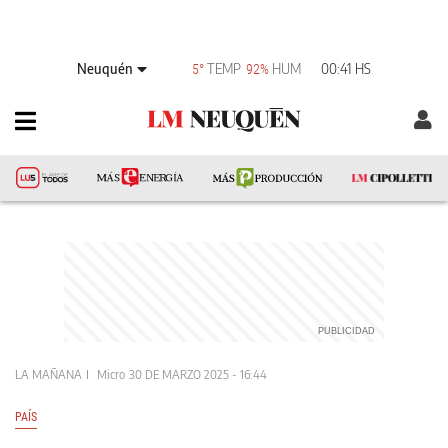
Neuquén
TEMP
HUM
00:41 HS
5°
92%
LA MAÑANA
Micro
30 DE MARZO 2025 - 16:44
PAÍS