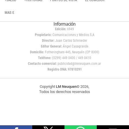
MAS E
Información
Edición:
6949
Propietario:
Comunicaciones y Medios S.A
Director:
Juan Carlos Schroeder
Editor General:
Ángel Casagrande
Domicilio:
Fotheringham 445, Neuquén (CP 8300)
Teléfono:
(0299) 449 0400 / 449 0410
Contacto comercial:
publicidad@lmneuquen.com.ar
Registro DNA: 97810291
Copyright
LM Neuquen
© 2026,
Todos los derechos reservados