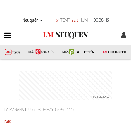
Neuquén
TEMP
HUM
00:38 HS
5°
92%
LA MAÑANA
Uber
08 DE MAYO 2026 - 14:15
PAÍS