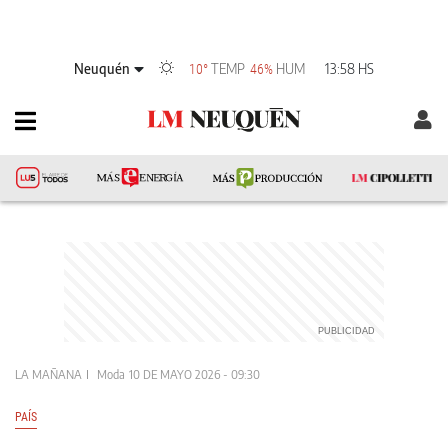
Neuquén
TEMP
HUM
13:58 HS
10°
46%
LA MAÑANA
Moda
10 DE MAYO 2026 - 09:30
PAÍS