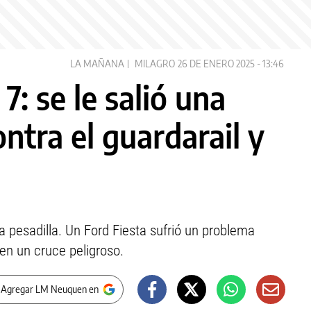
LA MAÑANA
MILAGRO
26 DE ENERO 2025 - 13:46
7: se le salió una
ntra el guardarail y
 pesadilla. Un Ford Fiesta sufrió un problema
en un cruce peligroso.
 Agregar LM Neuquen en