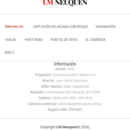
EXPLOSIÓN EN AGUADA SAN ROQUE
VACUNACIÓN
TEMAS DEL DÍA
+SALUD
+HISTORIAS
PUNTOS DE VISTA
EL COMEDOR
MAS E
Información
Edición:
6950
Propietario:
Comunicaciones y Medios S.A
Director:
Juan Carlos Schroeder
Editor General:
Ángel Casagrande
Domicilio:
Fotheringham 445, Neuquén (CP 8300)
Teléfono:
(0299) 449 0400 / 449 0410
Contacto comercial:
publicidad@lmneuquen.com.ar
Registro DNA: 97810291
Copyright
LM Neuquen
© 2026,