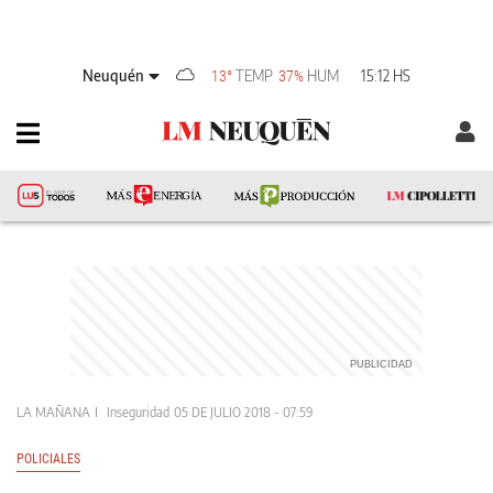
Neuquén
TEMP
HUM
15:12 HS
13°
37%
LA MAÑANA
Inseguridad
05 DE JULIO 2018 - 07:59
POLICIALES