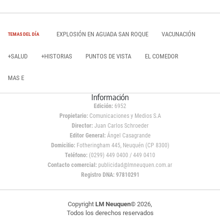
EXPLOSIÓN EN AGUADA SAN ROQUE
VACUNACIÓN
TEMAS DEL DÍA
+SALUD
+HISTORIAS
PUNTOS DE VISTA
EL COMEDOR
MAS E
Información
Edición:
6952
Propietario:
Comunicaciones y Medios S.A
Director:
Juan Carlos Schroeder
Editor General:
Ángel Casagrande
Domicilio:
Fotheringham 445, Neuquén (CP 8300)
Teléfono:
(0299) 449 0400 / 449 0410
Contacto comercial:
publicidad@lmneuquen.com.ar
Registro DNA: 97810291
Copyright
LM Neuquen
© 2026,
Todos los derechos reservados