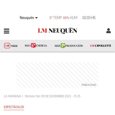
Neuquén
TEMP
HUM
02:03 HS
5°
89%
LA MAÑANA
Romina Yan
09 DE DICIEMBRE 2022 - 15:35
ESPECTÁCULOS