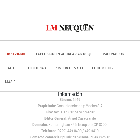
EXPLOSIÓN EN AGUADA SAN ROQUE
VACUNACIÓN
TEMAS DEL DÍA
+SALUD
+HISTORIAS
PUNTOS DE VISTA
EL COMEDOR
MAS E
Información
Edición:
6949
Propietario:
Comunicaciones y Medios S.A
Director:
Juan Carlos Schroeder
Editor General:
Ángel Casagrande
Domicilio:
Fotheringham 445, Neuquén (CP 8300)
Teléfono:
(0299) 449 0400 / 449 0410
Contacto comercial:
publicidad@lmneuquen.com.ar