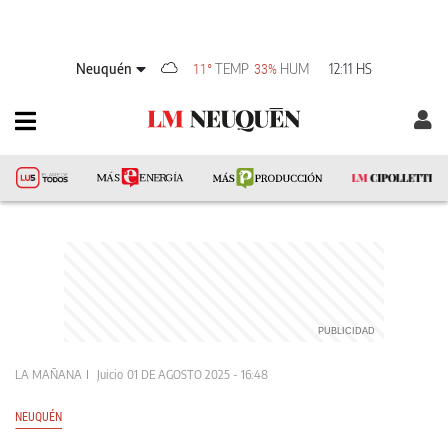
Neuquén
TEMP
HUM
12:11 HS
11°
33%
LA MAÑANA
Juicio
01 DE AGOSTO 2025 - 16:48
NEUQUÉN