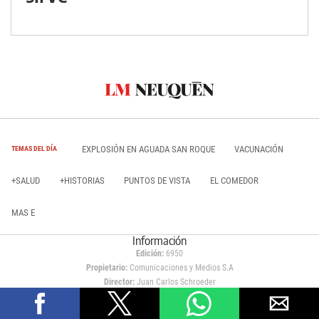
EXPLOSIÓN EN AGUADA SAN ROQUE
VACUNACIÓN
TEMAS DEL DÍA
+SALUD
+HISTORIAS
PUNTOS DE VISTA
EL COMEDOR
MAS E
Información
Edición:
6950
Propietario:
Comunicaciones y Medios S.A
Director:
Juan Carlos Schroeder
Editor General:
Ángel Casagrande
Domicilio:
Fotheringham 445, Neuquén (CP 8300)