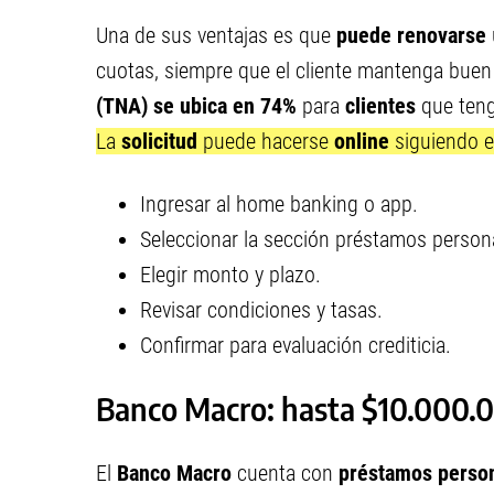
Una de sus ventajas es que
puede renovarse
cuotas, siempre que el cliente mantenga bu
(TNA) se ubica en 74%
para
clientes
que teng
La
solicitud
puede hacerse
online
siguiendo e
Ingresar al home banking o app.
Seleccionar la sección préstamos person
Elegir monto y plazo.
Revisar condiciones y tasas.
Confirmar para evaluación crediticia.
Banco Macro: hasta $10.000.0
El
Banco Macro
cuenta con
préstamos perso