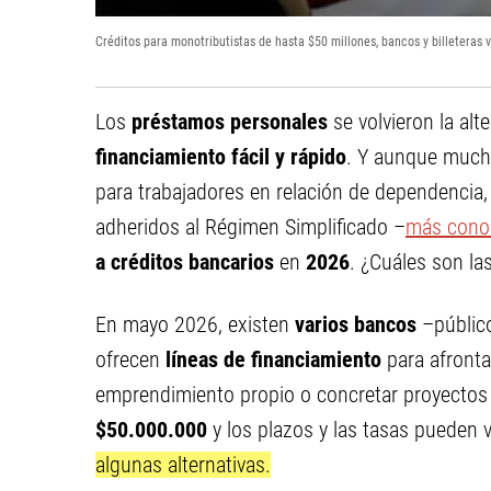
Créditos para monotributistas de hasta $50 millones, bancos y billeteras 
Los
préstamos personales
se volvieron la al
financiamiento fácil y rápido
. Y aunque much
para trabajadores en relación de dependencia,
adheridos al Régimen Simplificado –
más cono
a créditos bancarios
en
2026
. ¿Cuáles son la
En mayo 2026, existen
varios bancos
–público
ofrecen
líneas de financiamiento
para afrontar
emprendimiento propio o concretar proyectos
$50.000.000
y los plazos y las tasas pueden va
algunas alternativas.