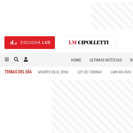
ESCUCHÁ
LU5
HOME
ÚLTIMAS NOTICIAS
N
NECROLÓGICAS
DEPORTES
TEMAS DEL DÍA
MUERTE EN EL EPAS
LEY DE TIERRAS
LMN EN VIVO