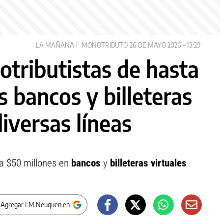
LA MAÑANA
MONOTRIBUTO
26 DE MAYO 2026 - 13:29
otributistas de hasta
s bancos y billeteras
diversas líneas
a $50 millones en
bancos
y
billeteras virtuales
 Agregar LM Neuquen en