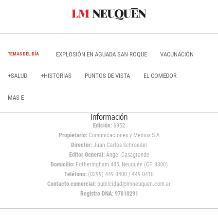
EXPLOSIÓN EN AGUADA SAN ROQUE
VACUNACIÓN
TEMAS DEL DÍA
+SALUD
+HISTORIAS
PUNTOS DE VISTA
EL COMEDOR
MAS E
Información
Edición:
6952
Propietario:
Comunicaciones y Medios S.A
Director:
Juan Carlos Schroeder
Editor General:
Ángel Casagrande
Domicilio:
Fotheringham 445, Neuquén (CP 8300)
Teléfono:
(0299) 449 0400 / 449 0410
Contacto comercial:
publicidad@lmneuquen.com.ar
Registro DNA: 97810291