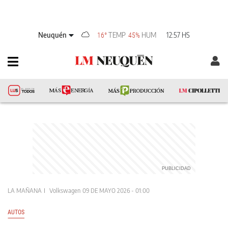
Neuquén
TEMP
HUM
12:57 HS
16°
45%
LA MAÑANA
Volkswagen
09 DE MAYO 2026 - 01:00
AUTOS